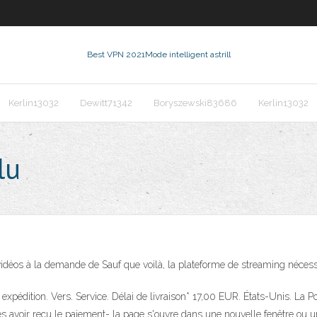
Best VPN 2021
Mode intelligent astrill
Kerlin13032
Dewitt71342
Boryszewski83686
Kerlin13032
lu
idéos à la demande de Sauf que voilà, la plateforme de streaming néces
t expédition. Vers. Service. Délai de livraison* 17,00 EUR. États-Unis. La Po
rès avoir reçu le paiement- la page s'ouvre dans une nouvelle fenêtre ou u