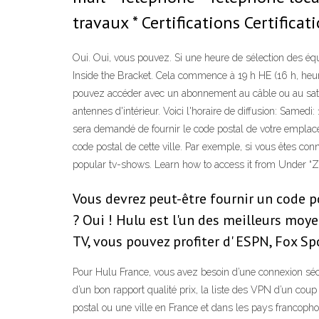
travaux * Certifications Certifica
Oui. Oui, vous pouvez. Si une heure de sélection des éq
Inside the Bracket. Cela commence à 19 h HE (16 h, heu
pouvez accéder avec un abonnement au câble ou au sate
antennes d'intérieur. Voici l'horaire de diffusion: Same
sera demandé de fournir le code postal de votre emplacem
code postal de cette ville. Par exemple, si vous êtes 
popular tv-shows. Learn how to access it from Under “Z
Vous devrez peut-être fournir un code po
? Oui ! Hulu est l'un des meilleurs moy
TV, vous pouvez profiter d' ESPN, Fox Sp
Pour Hulu France, vous avez besoin d’une connexion sécuris
d’un bon rapport qualité prix, la liste des VPN d’un cou
postal ou une ville en France et dans les pays francop