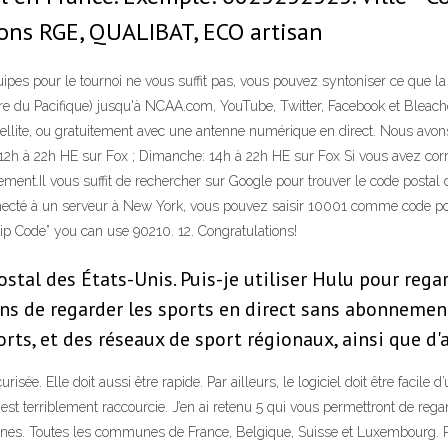
tions RGE, QUALIBAT, ECO artisan
uipes pour le tournoi ne vous suffit pas, vous pouvez syntoniser ce que 
re du Pacifique) jusqu'à NCAA.com, YouTube, Twitter, Facebook et Bleach
llite, ou gratuitement avec une antenne numérique en direct. Nous avo
di: 12h à 22h HE sur Fox ; Dimanche: 14h à 22h HE sur Fox Si vous avez c
ent.Il vous suffit de rechercher sur Google pour trouver le code postal de
connecté à un serveur à New York, vous pouvez saisir 10001 comme code 
ip Code” you can use 90210. 12. Congratulations!
stal des États-Unis. Puis-je utiliser Hulu pour rega
ens de regarder les sports en direct sans abonnement
orts, et des réseaux de sport régionaux, ainsi que d'
ée. Elle doit aussi être rapide. Par ailleurs, le logiciel doit être facile d
p est terriblement raccourcie. J’en ai retenu 5 qui vous permettront de re
hones. Toutes les communes de France, Belgique, Suisse et Luxembourg.