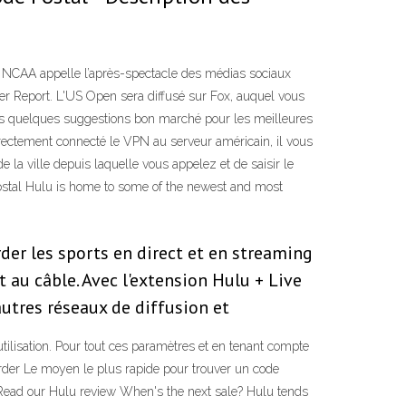
la NCAA appelle l’après-spectacle des médias sociaux
er Report. L'US Open sera diffusé sur Fox, auquel vous
ns quelques suggestions bon marché pour les meilleures
orrectement connecté le VPN au serveur américain, il vous
 la ville depuis laquelle vous appelez et de saisir le
postal Hulu is home to some of the newest and most
rder les sports en direct et en streaming
 au câble. Avec l'extension Hulu + Live
autres réseaux de diffusion et
’utilisation. Pour tout ces paramètres et en tenant compte
garder Le moyen le plus rapide pour trouver un code
 Read our Hulu review When's the next sale? Hulu tends