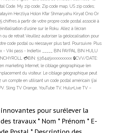
Postal Code. My zip code; Zip code map; US zip codes;
Giv'atayim Herzliya Holon Kfar Shmaryahu Kiryat Ono Or
hiffres à partir de votre propre code postal associé à
itialisation d’usine sur le Roku. Allez à l’écran
 ou de retrait Veuillez autoriser la géolocalisation pour
otre code postal ou réessayer plus tard. Poursuivre. Plus
x - Viki pass - Indieflix _____ BIN PAYPAL BIN HULU
UNCHYROLL 💳BIN: 536445xxxxxxxxxx 🔒CVV/DATE:
rketing Internet, le ciblage géographique (en
l'emplacement du visiteur. Le ciblage géographique peut
ez un compte en utilisant un code postal américain (j’ai
 PPV. Sling TV Orange, YouTube TV, Hulu+Live TV –
 innovantes pour surélever la
 des travaux * Nom * Prénom * E-
de Postal * Description des