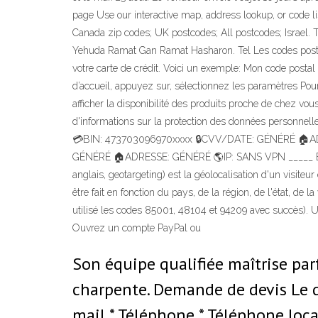
page Use our interactive map, address lookup, or code li
Canada zip codes; UK postcodes; All postcodes; Israel. 
Yehuda Ramat Gan Ramat Hasharon. Tel Les codes postaux
votre carte de crédit. Voici un exemple: Mon code postal 
d’accueil, appuyez sur, sélectionnez les paramètres Pour v
afficher la disponibilité des produits proche de chez vou
d'informations sur la protection des données personne
💳BIN: 473703096970xxxx 🔒CVV/DATE: GÉNÉRÉ 🏠A
GÉNÉRÉ 🏠ADRESSE: GÉNÉRÉ 🌎IP: SANS VPN _____ BIN
anglais, geotargeting) est la géolocalisation d'un visite
être fait en fonction du pays, de la région, de l'état, de 
utilisé les codes 85001, 48104 et 94209 avec succès). 
Ouvrez un compte PayPal ou
Son équipe qualifiée maîtrise par
charpente. Demande de devis Le de
mail * Téléphone * Téléphone loca