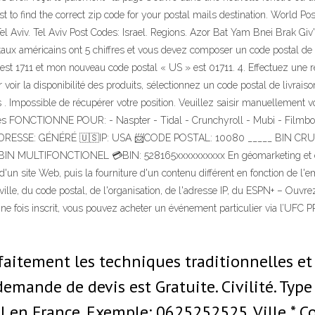
st to find the correct zip code for your postal mails destination. World 
Tel Aviv. Tel Aviv Post Codes: Israel. Regions. Azor Bat Yam Bnei Brak 
 américains ont 5 chiffres et vous devez composer un code postal de 5 c
est 1711 et mon nouveau code postal « US » est 01711. 4. Effectuez une réin
oir la disponibilité des produits, sélectionnez un code postal de livraison
s . Impossible de récupérer votre position. Veuillez saisir manuellement v
lles FONCTIONNE POUR: - Naspter - Tidal - Crunchyroll - Mubi - Filmbo
DRESSE: GÉNÉRÉ 🇺🇸IP: USA 📨CODE POSTAL: 10080 _____ BIN CR
 MULTIFONCTIONEL 💳BIN: 528165xxxxxxxxxx En géomarketing et en ma
ur d'un site Web, puis la fourniture d'un contenu différent en fonction de 
la ville, du code postal, de l'organisation, de l'adresse IP, du ESPN+ – Ouvr
Une fois inscrit, vous pouvez acheter un événement particulier via l’UFC
faitement les techniques traditionnelles et
mande de devis est Gratuite. Civilité. Type
l en France. Exemple: 0625252525. Ville * Co