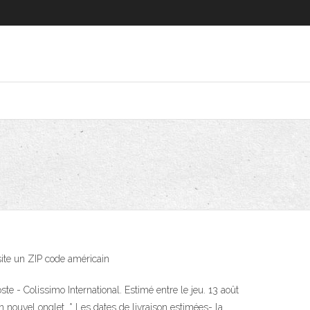
site un ZIP code américain
ste - Colissimo International. Estimé entre le jeu. 13 août
n nouvel onglet. * Les dates de livraison estimées- la