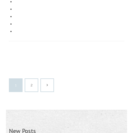
1
2
New Posts