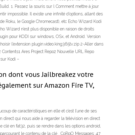
uild. 1. Passez la souris sur l Comment mettre à jour
ir impossible. Il existe une infinité d’options, allant des
$ de Roku, le Google Chromecast), etc Echo Wizard Kodi
cho Wizard n’est plus disponible en raison de droits
plugin pour KODI sur windows, OSx, et Android. Version
oisir l’extension plugin.video.king365tv.zip 2-Aller dans
z Contents1 Ares Project Repo2 Nouvelle URL Repo
 sur Kodi –
çon dont vous Jailbreakez votre
 également sur Amazon Fire TV,
coup de caractéristiques en elle et c’est l’une de ses
 direct qui nous aide à regarder la télévision en direct
ne clé en fat32, puis se rendre dans les options android,
r en parcourant le contenu de la clé . CoRpO Messages: 47