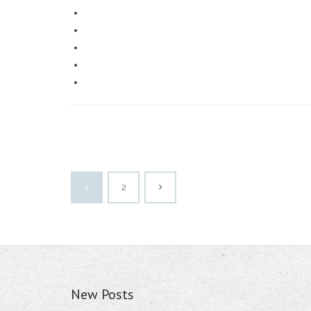
1
2
New Posts