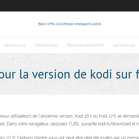
Best VPN 2021
Mode intelligent astrill
Kerlin13032
Dewitt71342
Boryszewski83686
Kerlin13032
r la version de kodi sur f
mbreux utilisateurs de l'ancienne version; Kodi 16.1 ou Kodi 17.6 se dem
l; Dans votre navigateur, saisissez l'URL suivante kodi.tv/download et in
 V2.6. Certains d'entre vous ont peut-être déjà été invités par un mess