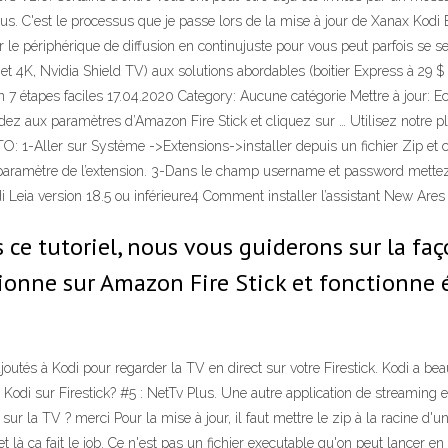
s. C'est le processus que je passe lors de la mise à jour de Xanax Kodi B
 le périphérique de diffusion en continujuste pour vous peut parfois se sent
et 4K, Nvidia Shield TV) aux solutions abordables (boitier Express à 29 
en 7 étapes faciles 17.04.2020 Category: Aucune catégorie Mettre à jour: E
cédez aux paramètres d’Amazon Fire Stick et cliquez sur … Utilisez notre 
O: 1-Aller sur Système ->Extensions->installer depuis un fichier Zip et ch
 paramètre de l’extension. 3-Dans le champ username et password mette
Leia version 18.5 ou inférieure4 Comment installer l’assistant New Ares
 ce tutoriel, nous vous guiderons sur la fa
ctionne sur Amazon Fire Stick et fonctionne
outés à Kodi pour regarder la TV en direct sur votre Firestick. Kodi a beau
 Kodi sur Firestick? #5 : NetTv Plus. Une autre application de streaming en
ur la TV ? merci Pour la mise à jour, il faut mettre le zip à la racine d'u
e et là ça fait le job. Ce n'est pas un fichier executable qu'on peut lance