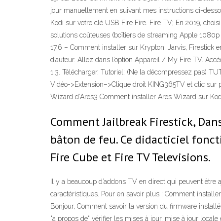
jour manuellement en suivant mes instructions ci-dessou
Kodi sur votre clé USB Fire Fire. Fire TV; En 2019, choisir
solutions coûteuses (boîtiers de streaming Apple 1080p 
17.6 – Comment installer sur Krypton, Jarvis, Firestick 
d’auteur. Allez dans l’option Appareil / My Fire TV. Ac
1.3. Télécharger. Tutoriel: (Ne la décompressez pas) TUT
Vidéo->Extension–>Clique droit KING365TV et clic sur
Wizard d’Ares3 Comment installer Ares Wizard sur Kodi 
Comment Jailbreak Firestick, Dans
bâton de feu. Ce didacticiel fon
Fire Cube et Fire TV Televisions.
Il y a beaucoup d’addons TV en direct qui peuvent être aj
caractéristiques. Pour en savoir plus : Comment installer
Bonjour, Comment savoir la version du firmware installé s
"a propos de" vérifier les mises à jour, mise à jour local