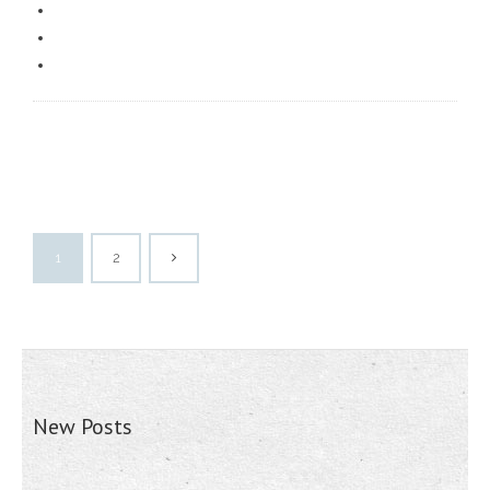
1
2
New Posts