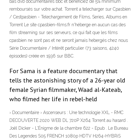
bas dvd documentaires bbc et bénéficiez de 5% minimum
remboursés sur votre achat. Torrent a telecharger sur Cpasbien
/ Cestpasbien - Telechargement de Films, Series, Albums en
Torrent Le site cpasbien-films.fr n'héberge en aucun cas des
film streaming sur ses serveurs, ce qui fait que les films
cpasbien ne sont pas et ne seront jamais hebergés chez nous
Série Documentaire / Intérêt particulier (73 saisons, 4240
épisodes) créée en 1936 sur BBC.
For Sama is a feature documentary that
tells the astonishing story of a 26-year old
female Syrian filmmaker, Waad al-Kateab,
who filmed her life in rebel-held
› Documentaire › Ascenseurs : Une technologie XXL - RMC
DECOUVERTE 2020 WEB DL 720P X264 Torrent au hasard .
Joël Dicker - L'Énigme de la chambre 622 - Epub . Le Bureau
Des Legendes S05 FRENCH 1080p HDTV H264-HYBRiS