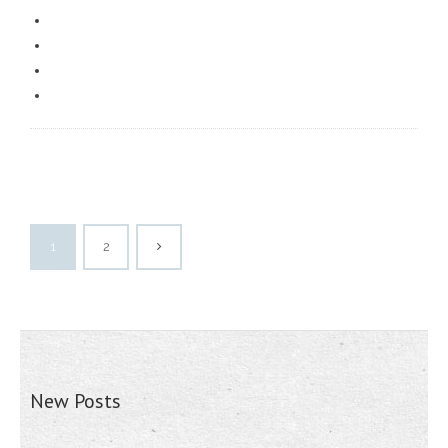
1
2
New Posts